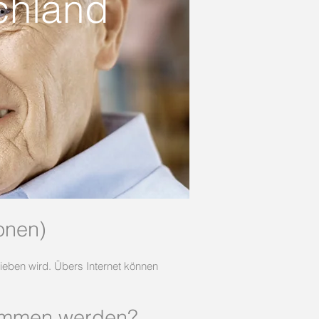
chland
onen)
ieben wird. Übers Internet können
nommen werden?