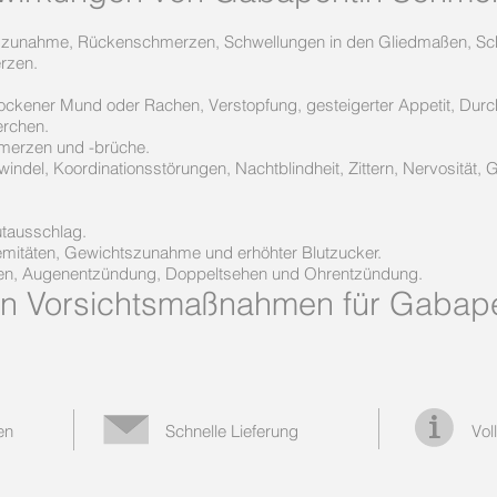
tszunahme, Rückenschmerzen, Schwellungen in den Gliedmaßen, Sch
rzen.
kener Mund oder Rachen, Verstopfung, gesteigerter Appetit, Durchf
erchen.
merzen und -brüche.
windel, Koordinationsstörungen, Nachtblindheit, Zittern, Nervosität
.
utausschlag.
remitäten, Gewichtszunahme und erhöhter Blutzucker.
, Augenentzündung, Doppeltsehen und Ohrentzündung.
n Vorsichtsmaßnahmen für Gabapen
en
Schnelle Lieferung
Vol