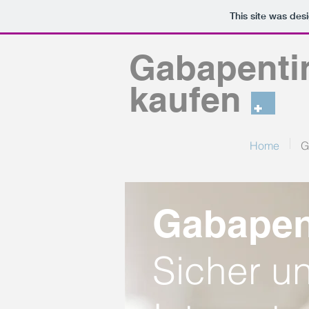
This site was des
Gabapenti
kaufen
Home
G
Gabapent
Sicher un