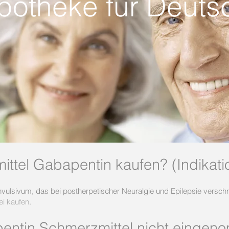
apotheke für Deuts
tel Gabapentin kaufen? (Indikati
vulsivum, das bei postherpetischer Neuralgie und Epilepsie verschr
ei kaufen
.
entin Schmerzmittel nicht einge