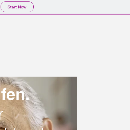
Start Now
fen.
r