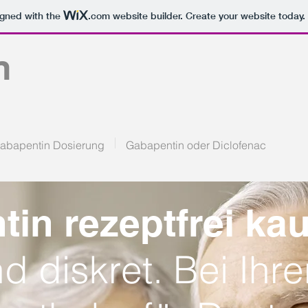
igned with the
.com
website builder. Create your website today.
n
abapentin Dosierung
Gabapentin oder Diclofenac
in rezeptfrei kau
d diskret. Bei Ihre